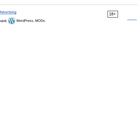
Advertising
18+
upal,
WordPress, MODx.