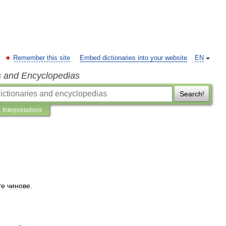
Remember this site
Embed dictionaries into your website
EN
s and Encyclopedias
Search!
Interpretations
те
чинове
.