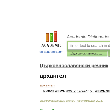
Academic Dictionarie
en-academic.com
Църковнославянски речник
Църковнославянски речник
архангел
архангел
главен
ангел
,
името
на
един
от
ангелски
Църковнославянски
речник
.
Павел
Николов
.
2015
.