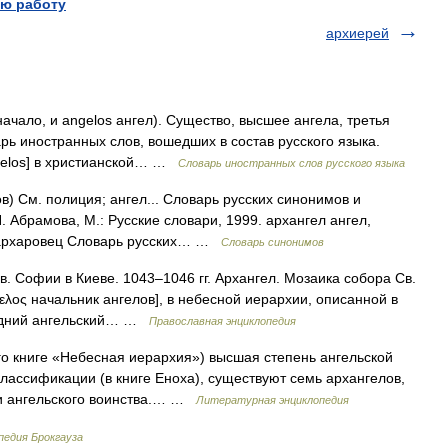
ю работу
архиерей
 начало, и angelos ангел). Существо, высшее ангела, третья
рь иностранных слов, вошедших в состав русского языка.
ngelos] в христианской… …
Словарь иностранных слов русского языка
) См. полиция; ангел... Словарь русских синонимов и
. Абрамова, М.: Русские словари, 1999. архангел ангел,
, архаровец Словарь русских… …
Словарь синонимов
. Софии в Киеве. 1043–1046 гг. Архангел. Мозаика собора Св.
γελος начальник ангелов], в небесной иерархии, описанной в
следний ангельский… …
Православная энциклопедия
о книге «Небесная иерархия») высшая степень ангельской
ссификации (в книге Еноха), существуют семь архангелов,
и ангельского воинства.… …
Литературная энциклопедия
педия Брокгауза