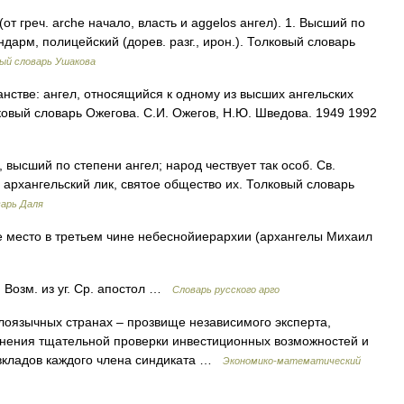
т греч. arche начало, власть и aggelos ангел). 1. Высший по
ндарм, полицейский (дорев. разг., ирон.). Толковый словарь
ый словарь Ушакова
нстве: ангел, относящийся к одному из высших ангельских
олковый словарь Ожегова. С.И. Ожегов, Н.Ю. Шведова. 1949 1992
высший по степени ангел; народ чествует так особ. Св.
 архангельский лик, святое общество их. Толковый словарь
варь Даля
е место в третьем чине небеснойиерархии (архангелы Михаил
Возм. из уг. Ср. апостол …
Словарь русского арго
лоязычных странах – прозвище независимого эксперта,
лнения тщательной проверки инвестиционных возможностей и
вкладов каждого члена синдиката …
Экономико-математический