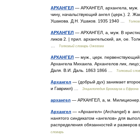
АРХАНГЕЛ
— АРХАНГЕЛ, архангела, муж. (о
чину, начальствующий ангел (церк.). 2. Жа
Ушакова. Д.Н. Ушаков. 1935 1940 …
Толков
АРХАНГЕЛ
— АРХАНГЕЛ, а, муж. В христиа
ликов 2. | прил. архангельский, ая, ое. Т
…
Толковый словарь Ожегова
АРХАНГЕЛ
— муж., церк. первенствующий, 
Архангела Михаила. Архангелов лик, лицо;
Даля. В.И. Даль. 1863 1866 …
Толковый сло
Архангел
— (добрый дух) занимает второ
и Гавриил) …
Энциклопедия Брокгауза и Ефрона
архангел
— АРХАНГЕЛ, а, м. Милиционер. 
Архангел
— «Архангел» (Archangel) в анг
нанятого синдикатом «ангелов» для выпо
распределения обязанностей и размеров 
словарь