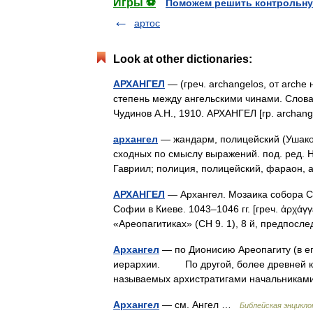
Игры ⚽
Поможем решить контрольну
артос
Look at other dictionaries:
АРХАНГЕЛ
— (греч. archangelos, от arche
степень между ангельскими чинами. Слова
Чудинов А.Н., 1910. АРХАНГЕЛ [гр. archa
архангел
— жандарм, полицейский (Ушаков
сходных по смыслу выражений. под. ред. Н
Гавриил; полиция, полицейский, фараон
АРХАНГЕЛ
— Архангел. Мозаика собора Св
Софии в Киеве. 1043–1046 гг. [греч. ἀρχάγ
«Ареопагитиках» (CH 9. 1), 8 й, предпо
Архангел
— по Дионисию Ареопагиту (в ег
иерархии. По другой, более древней кла
называемых архистратигами начальникам
Архангел
— см. Ангел …
Библейская энцикло